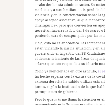
a cabo desde esta administración. En mater
machista y a sus familias, en la pérdida de
violencia y en la concienciación sobre la 
apoyo al tejido asociativo, al que menosp
chiringuitos», pero que convierten en apo
necesitan hacerse la foto del 8 de marzo o
poniendo cara de compungidos por las muj
Y ojo, esto no es anecdótico. Las compañ
están viviendo la misma situación, y en a
gobernando el tripartito del PP, Ciudadano
el desmantelamiento de las áreas de igual
aclarar que esto responde a su ideario mac
Como ya mencionaba en otro artículo,
el r
ha hecho esperar con la excusa de la covid
extrema derecha ha sabido utilizar esta si
juntos, según la institución de la que habl
presupuestos de gobierno.
Pero lo que más me llama la atención es e
presenciando esto. Es como ese silencio qu