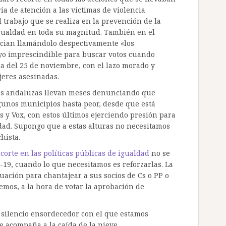
ia de atención a las víctimas de violencia
l trabajo que se realiza en la prevención de la
igualdad en toda su magnitud. También en el
recian llamándolo despectivamente «los
yo imprescindible para buscar votos cuando
 la del 25 de noviembre, con el lazo morado y
eres asesinadas.
eras andaluzas llevan meses denunciando que
lgunos municipios hasta peor, desde que está
s y Vox, con estos últimos ejerciendo presión para
dad. Supongo que a estas alturas no necesitamos
hista.
ecorte en las políticas públicas de igualdad
no se
-19, cuando lo que necesitamos es reforzarlas. La
tuación para chantajear a sus socios de Cs o PP o
emos, a la hora de votar la aprobación de
l silencio ensordecedor con el que estamos
e acompaña a la caída de la nieve.