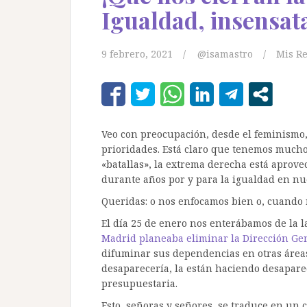
Igualdad, insensat
9 febrero, 2021
@isamastro
Mis Re
Veo con preocupación, desde el feminismo
prioridades. Está claro que tenemos mucho
«batallas», la extrema derecha está aprov
durante años por y para la igualdad en nue
Queridas: o nos enfocamos bien o, cuando 
El día 25 de enero nos enterábamos de la 
Madrid planeaba eliminar la Dirección Ge
difuminar sus dependencias en otras áreas
desaparecería, la están haciendo desapare
presupuestaria.
Esto, señoras y señores, se traduce en un c