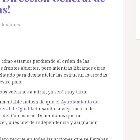
as!
flexiones
, cómo estamos perdiendo el orden de las
s frentes abiertos, pero mientras libramos otras
echando para desmantelar las estructuras creadas
stro país.
nos volvamos a mirar, ya será muy tarde.
lamentable noticia de que
el Ayuntamiento de
neral de Igualdad
usando la vieja táctica de
 del Consistorio. Diciéndonos que no
cer, pues pierde independencia y asignación
laro recorte en todas las acciones que se llevaban