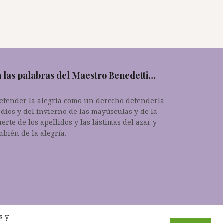
 las palabras del Maestro Benedetti…
.defender la alegría como un derecho defenderla
 dios y del invierno de las mayúsculas y de la
erte de los apellidos y las lástimas del azar y
mbién de la alegría.
s y