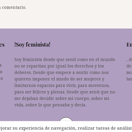
 comentario.
es
!Soy feminista!
En
Soy feminista desde que sentí como en el mundo
..
a
no se repartían por igual los derechos y los
de
da
deberes. Desde que empece a sentir como nos
mu
la
quieren imponer el miedo de ser mujeres y
ta
limitarnos espacios para vivir, para movernos,
para ser felices y plenas. Desde que sentí que no
me dejaban decidir sobre mi cuerpo, sobre mi
vida, sobre lo que pensaba y decía.
ejorar su experiencia de navegación, realizar tareas de análisi