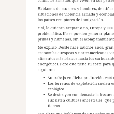
conflictos armados que viven en sus países
Hablamos de mujeres y hombres, de niñas 
situaciones de violencia armada y económi
los países receptores de inmigración.
Y sí, lo quieran aceptar o no, Europa y EE
problemática. No se pueden generar planes
primas y humanas, sin el acompañamiento d
Me explico. Desde hace muchos años, gran p
economías europeas y norteamericanas vie
alimentos más básicos hasta los carburant
energéticos. Pero esto tiene su coste para q
siguiente:
Su trabajo en dicha producción est
Los terrenos de explotación suelen e
ecológico.
Se destruyen con demasiada frecuen
subsisten culturas ancestrales, que 
tierras.
Esta claro que hablamos de una pelea entre