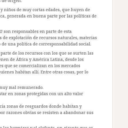
 de origen.
y niños de muy cortas edades, que huyen de
ca, generada en buena parte por las políticas de
UU son responsables en parte de esta
 de explotación de recursos naturales, materias
e una política de corresponsabilidad social.
arte de los recursos con los que se surten las
nen de África y América Latina, desde los
es que se comercializan en los mercados
uienes habitan allí. Entre otras cosas, por lo
á muy mal remunerado.
star en zonas protegidas con un alto valor
cia zonas de resguardos donde habitan y
por razones obvias se resisten a abandonar sus
 las hormigas y el elefante, un gigante que es