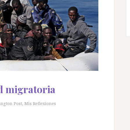
d migratoria
ington Post
,
Mis Reflexiones