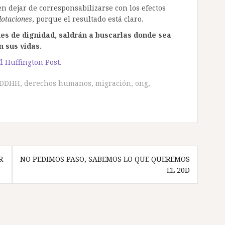
 dejar de corresponsabilizarse con los efectos
lotaciones
, porque el resultado está claro.
nes de dignidad, saldrán a buscarlas donde sea
n sus vidas.
l Huffington Post.
DDHH
,
derechos humanos
,
migración
,
ong
,
R
NO PEDIMOS PASO, SABEMOS LO QUE QUEREMOS
EL 20D