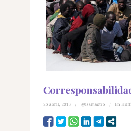
Corresponsabilida
25 abril, 2015
@isamastro
En Huff