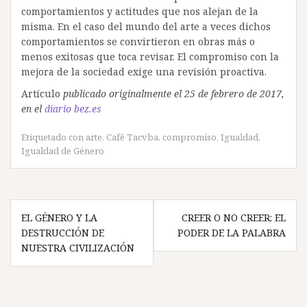
comportamientos y actitudes que nos alejan de la
misma. En el caso del mundo del arte a veces dichos
comportamientos se convirtieron en obras más o
menos exitosas que toca revisar. El compromiso con la
mejora de la sociedad exige una revisión proactiva.
Artículo
publicado originalmente el 25 de febrero de 2017,
en el
diario bez.es
Etiquetado con
arte
,
Café Tacvba
,
compromiso
,
Igualdad
,
Igualdad de Género
Navegación
EL GÉNERO Y LA
CREER O NO CREER: EL
de
DESTRUCCIÓN DE
PODER DE LA PALABRA
entradas
NUESTRA CIVILIZACIÓN