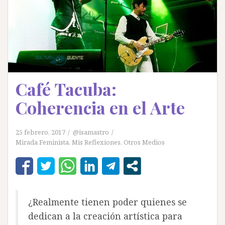
Café Tacuba:
Coherencia en el Arte
25 febrero, 2017
@isamastro
Mirada Feminista
,
Mis Reflexiones
,
Otros Medios
¿Realmente tienen poder quienes se
dedican a la creación artística para