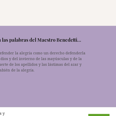
 las palabras del Maestro Benedetti…
.defender la alegría como un derecho defenderla
 dios y del invierno de las mayúsculas y de la
erte de los apellidos y las lástimas del azar y
mbién de la alegría.
s y