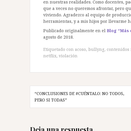
en nuestras realidades. Como docentes, pa
que a veces no queremos afrontar, pero que
viviendo. Agradezco al equipo de producci
herramientas, y a mis hijos por llevarme ha
Publicado originalmente en el
Blog “Más d
agosto de 2018.
Etiquetado con
acoso
,
bullyng
,
contenidos
netflix
,
violación
Navegación
“CONCLUSIONES DE #CUÉNTALO: NO TODOS,
de
PERO SI TODAS”
entradas
Deja una respuesta