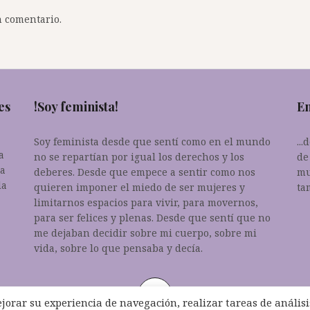
 comentario.
es
!Soy feminista!
En
Soy feminista desde que sentí como en el mundo
..
a
no se repartían por igual los derechos y los
de
da
deberes. Desde que empece a sentir como nos
mu
la
quieren imponer el miedo de ser mujeres y
ta
limitarnos espacios para vivir, para movernos,
para ser felices y plenas. Desde que sentí que no
me dejaban decidir sobre mi cuerpo, sobre mi
vida, sobre lo que pensaba y decía.
ejorar su experiencia de navegación, realizar tareas de análisi