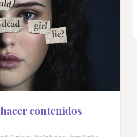
 hacer contenidos
rada Feminista
,
Mis Reflexiones
,
Otros Medios