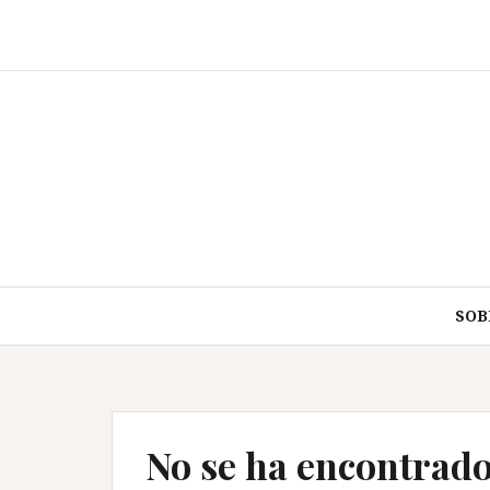
Saltar
al
contenido
SOB
No se ha encontrad