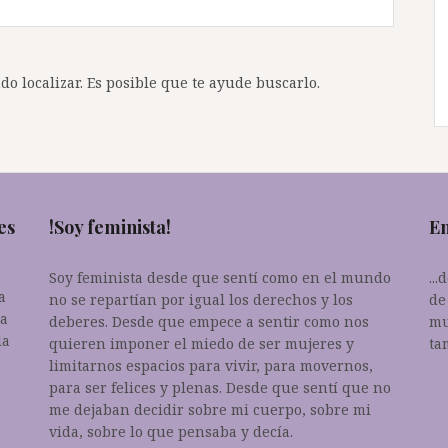
o localizar. Es posible que te ayude buscarlo.
es
!Soy feminista!
En
Soy feminista desde que sentí como en el mundo
..
a
no se repartían por igual los derechos y los
de
da
deberes. Desde que empece a sentir como nos
mu
la
quieren imponer el miedo de ser mujeres y
ta
limitarnos espacios para vivir, para movernos,
para ser felices y plenas. Desde que sentí que no
me dejaban decidir sobre mi cuerpo, sobre mi
vida, sobre lo que pensaba y decía.