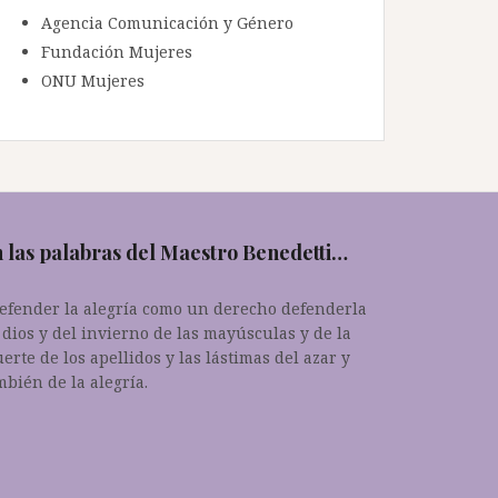
Agencia Comunicación y Género
Fundación Mujeres
ONU Mujeres
 las palabras del Maestro Benedetti…
.defender la alegría como un derecho defenderla
 dios y del invierno de las mayúsculas y de la
erte de los apellidos y las lástimas del azar y
mbién de la alegría.