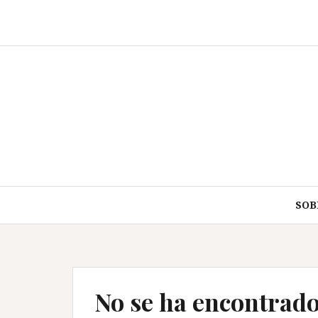
Saltar
al
contenido
SOB
No se ha encontrad