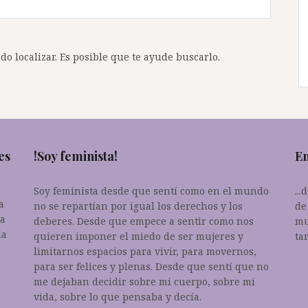
o localizar. Es posible que te ayude buscarlo.
es
!Soy feminista!
En
Soy feminista desde que sentí como en el mundo
..
a
no se repartían por igual los derechos y los
de
da
deberes. Desde que empece a sentir como nos
mu
la
quieren imponer el miedo de ser mujeres y
ta
limitarnos espacios para vivir, para movernos,
para ser felices y plenas. Desde que sentí que no
me dejaban decidir sobre mi cuerpo, sobre mi
vida, sobre lo que pensaba y decía.