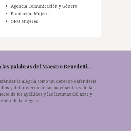
Agencia Comunicación y Género
Fundación Mujeres
ONU Mujeres
 las palabras del Maestro Benedetti…
.defender la alegría como un derecho defenderla
 dios y del invierno de las mayúsculas y de la
erte de los apellidos y las lástimas del azar y
mbién de la alegría.