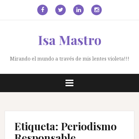
Saltar
al
contenido
facebook
Twitter
Linkedin
Instagram
Isa Mastro
Mirando el mundo a través de mis lentes violeta!!!
Etiqueta:
Periodismo
Responsable