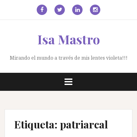
Saltar
al
contenido
facebook
Twitter
Linkedin
Instagram
Isa Mastro
Mirando el mundo a través de mis lentes violeta!!!
Etiqueta:
patriarcal