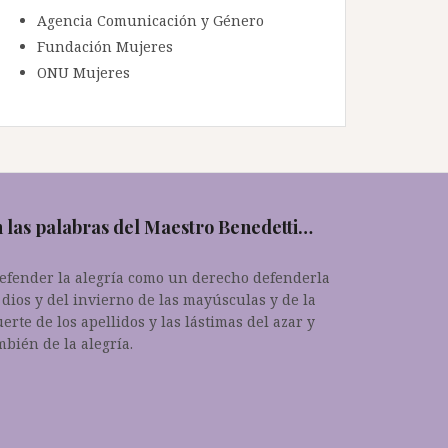
Agencia Comunicación y Género
Fundación Mujeres
ONU Mujeres
 las palabras del Maestro Benedetti…
.defender la alegría como un derecho defenderla
 dios y del invierno de las mayúsculas y de la
erte de los apellidos y las lástimas del azar y
mbién de la alegría.