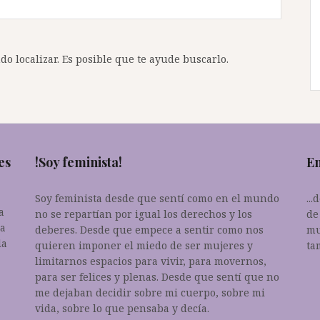
o localizar. Es posible que te ayude buscarlo.
es
!Soy feminista!
En
Soy feminista desde que sentí como en el mundo
..
a
no se repartían por igual los derechos y los
de
da
deberes. Desde que empece a sentir como nos
mu
la
quieren imponer el miedo de ser mujeres y
ta
limitarnos espacios para vivir, para movernos,
para ser felices y plenas. Desde que sentí que no
me dejaban decidir sobre mi cuerpo, sobre mi
vida, sobre lo que pensaba y decía.