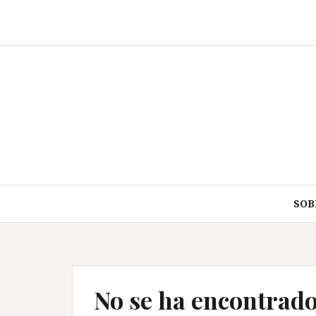
Saltar
al
contenido
SOB
No se ha encontrad