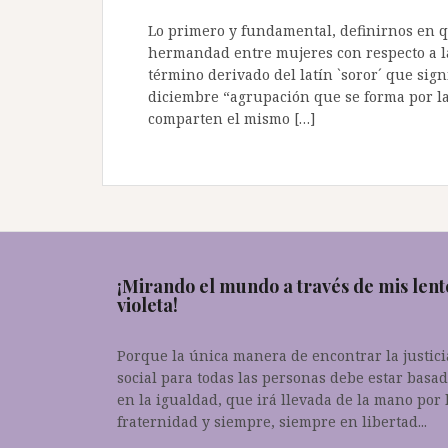
Lo primero y fundamental, definirnos en qu
hermandad entre mujeres con respecto a la
término derivado del latín `soror´ que sig
diciembre “agrupación que se forma por la
comparten el mismo […]
¡Mirando el mundo a través de mis lent
violeta!
Porque la única manera de encontrar la justici
social para todas las personas debe estar basa
en la igualdad, que irá llevada de la mano por 
fraternidad y siempre, siempre en libertad...