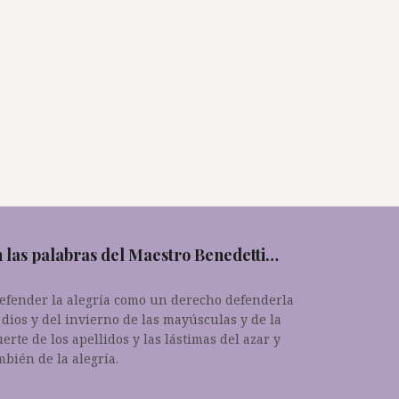
 las palabras del Maestro Benedetti…
.defender la alegría como un derecho defenderla
 dios y del invierno de las mayúsculas y de la
erte de los apellidos y las lástimas del azar y
mbién de la alegría.