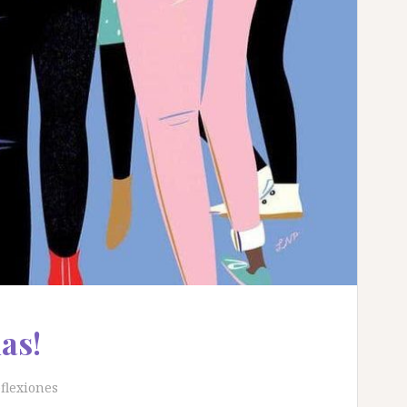
as!
flexiones