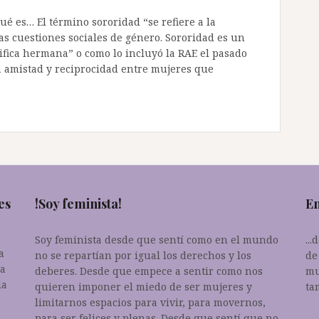
é es… El término sororidad “se refiere a la
s cuestiones sociales de género. Sororidad es un
nifica hermana” o como lo incluyó la RAE el pasado
 amistad y reciprocidad entre mujeres que
es
!Soy feminista!
En
Soy feminista desde que sentí como en el mundo
..
a
no se repartían por igual los derechos y los
de
da
deberes. Desde que empece a sentir como nos
mu
la
quieren imponer el miedo de ser mujeres y
ta
limitarnos espacios para vivir, para movernos,
para ser felices y plenas. Desde que sentí que no