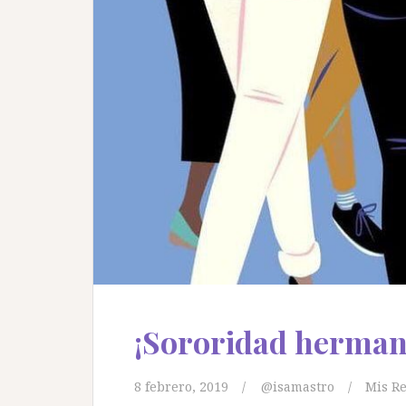
¡Sororidad herman
8 febrero, 2019
@isamastro
Mis Re