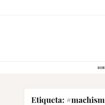
Saltar
al
contenido
SOB
Etiqueta:
#machismo