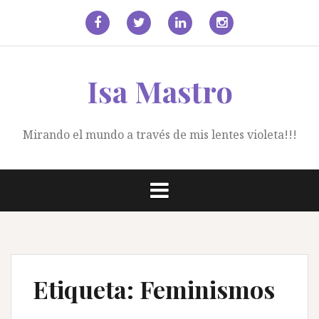
Saltar
al
contenido
facebook
Twitter
Linkedin
Instagram
Isa Mastro
Mirando el mundo a través de mis lentes violeta!!!
Etiqueta:
Feminismos